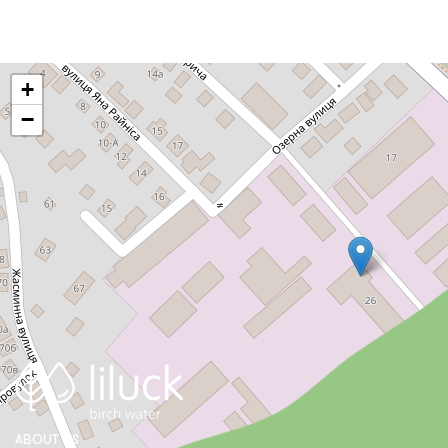
+
−
ABOUT US