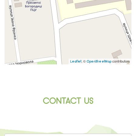
, ©
contributors
Leaflet
OpenStreetMap
CONTACT US
*
YOUR NAME