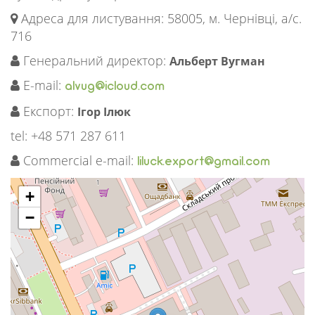
Адреса для листування: 58005, м. Чернівці, а/c.
716
Генеральний директор:
Альберт Вугман
E-mail:
alvug@icloud.com
Експорт:
Ігор Ілюк
tel: +48 571 287 611
Commercial e-mail:
liluck.export@gmail.com
+
−